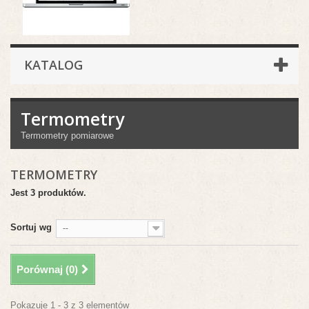
KATALOG
Termometry
Termometry pomiarowe
TERMOMETRY
Jest 3 produktów.
Sortuj wg
--
Porównaj (
0
)
Pokazuje 1 - 3 z 3 elementów