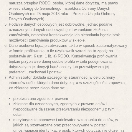
narusza przepisy RODO, osoba, której dane dotyczą, ma prawo
wnieść skargę do Generalnego Inspektora Ochrony Danych
Osobowych (od 25 maja 2018 roku – Prezesa Urzędu Ochrony
Danych Osobowych).
Podanie danych osobowych jest dobrowolne, jednak podanie
oznaczonych danych osobowych jest warunkiem złożenia
zamówienia, natomiast konsekwencją ich niepodania będzie brak
możliwości zamówienia produktów w sklepie.
Dane osobowe będą przetwarzane także w sposób zautomatyzowany
w formie profilowania, o ile użytkownik wyrazi na to zgodę na
podstawie art. 6 ust. 1 lit. a) RODO. Konsekwencją profilowania
będzie przypisanie danej osobie profilu w celu podejmowania
dotyczących jej decyzji bądź analizy lub przewidywania jej
preferencji, zachowań i postaw.
Administrator dokłada szczególnej staranności w celu ochrony
interesów osób, których dane dotyczą, a w szczególności zapewnia,
że zbierane przez niego dane są:
przetwarzane zgodnie z prawem
zbierane dla oznaczonych, zgodnych z prawem celów i
niepoddawane dalszemu przetwarzaniu niezgodnemu z tymi
celami,
merytorycznie poprawne i adekwatne w stosunku do celów, w
jakich są przetwarzane oraz przechowywane w postaci
umożliwiającej identyfikację osób, których dotyczą, nie dłużej niż