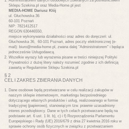
Administratorem danych osobowych zbieranych za pośrednictwem
Sklepu Szekina.pl oraz Media-Home.pl jest
MEDIA-HOME Dariusz Klój
ul. Głuchowska 36
60-101 Poznań
NIP: 7821412517
REGON 630446550,
miejsce wykonywania działalności oraz adres do doręczeń: ul.
Głuchowska 36, 60-101 Poznań, adres poczty elektronicznej (e-
mail):
biuro@media-home.pl
, zwana dalej "Administratorem" i będąca
jednocześnie Usługodawcą.
Wszelkie wyrazy lub wyrażenia pisane w treści niniejszej Polityki
Prywatności z dużej litery należy rozumieć zgodnie z ich definicją
zawartą w Regulaminie Sklepu Szekina.pl
§ 2
CEL I ZAKRES ZBIERANIA DANYCH
Dane osobowe będą przetwarzane w celu realizacji zakupów w
naszym sklepie internetowym, marketingu bezpośredniego
dotyczącego własnych produktów i usług, realizowanego w formie
tradycyjnej (papierowo), stanowiącym tzw. prawnie uzasadniony
interes przedsiębiorcy. Dane w tych celach przetwarzane będą na
podstawie art. 6 ust. 1 lit. b), c) i f) Rozporządzenia Parlamentu
Europejskiego i Rady (UE) 2016/679 z dnia 27 kwietnia 2016 roku w
sprawie ochrony osób fizycznych w związku z przetwarzaniem