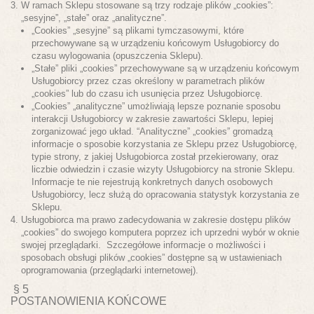
W ramach Sklepu stosowane są trzy rodzaje plików „cookies”:
„sesyjne”, „stałe” oraz „analityczne”.
„Cookies” „sesyjne” są plikami tymczasowymi, które
przechowywane są w urządzeniu końcowym Usługobiorcy do
czasu wylogowania (opuszczenia Sklepu).
„Stałe” pliki „cookies” przechowywane są w urządzeniu końcowym
Usługobiorcy przez czas określony w parametrach plików
„cookies” lub do czasu ich usunięcia przez Usługobiorcę.
„Cookies” „analityczne” umożliwiają lepsze poznanie sposobu
interakcji Usługobiorcy w zakresie zawartości Sklepu, lepiej
zorganizować jego układ. “Analityczne” „cookies” gromadzą
informacje o sposobie korzystania ze Sklepu przez Usługobiorcę,
typie strony, z jakiej Usługobiorca został przekierowany, oraz
liczbie odwiedzin i czasie wizyty Usługobiorcy na stronie Sklepu.
Informacje te nie rejestrują konkretnych danych osobowych
Usługobiorcy, lecz służą do opracowania statystyk korzystania ze
Sklepu.
Usługobiorca ma prawo zadecydowania w zakresie dostępu plików
„cookies” do swojego komputera poprzez ich uprzedni wybór w oknie
swojej przeglądarki. Szczegółowe informacje o możliwości i
sposobach obsługi plików „cookies” dostępne są w ustawieniach
oprogramowania (przeglądarki internetowej).
§ 5
POSTANOWIENIA KOŃCOWE