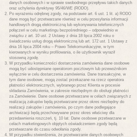
danych osobowych i w sprawie swobodnego przepływu takich danych
oraz uchylenia dyrektywy 95/46/WE (RODO).
Po wyrażeniu odrębnej zgody, na podstawie art. 6 ust. 1 lit. a) RODO
dane mogą być przetwarzane również w celu przesyłania informacji
handlowych drogą elektroniczną lub wykonywania telefonicznych
połączeń w celu marketingu bezpośredniego – odpowiednio w
związku z art. 10 ust. 2 Ustawy z dnia 18 lipca 2002 roku o
świadczeniu usług drogą elektroniczną lub art. 172 ust. 1 Ustawy z
dnia 16 lipca 2004 roku – Prawo Telekomunikacyjne, w tym
kierowanych w wyniku profilowania, o ile użytkownik wyraził
stosowną zgodę.
W przypadku konieczności dostarczenia zamówienia dane osobowe
mogą być udostępniane operatorom pocztowym lub przewoźnikom
wyłącznie w celu dostarczenia zamówienia. Dane transakcyjne, w
tym dane osobowe, mogą zostać przekazane na rzecz operatora
płatności elektronicznych, wybranego przez Klienta w procesie
składania Zamówienia, w zakresie niezbędnym do obsługi płatności
za Zamówienie. Dane osobowe przetwarzane w celach związanych z
realizacją zakupów będą przetwarzane przez okres niezbędny do
realizacji zakupów i zamówienia, po czym dane podlegające
archiwizacji będą przechowywane przez okres właściwy dla
przedawnienia roszczeń, tj. 10 lat. Dane osobowe przetwarzane w
celach marketingowych objętych oświadczeniem zgody będą
przetwarzane do czasu odwołania zgody.
W przypadku stwierdzenia, że przetwarzanie danych osobowych