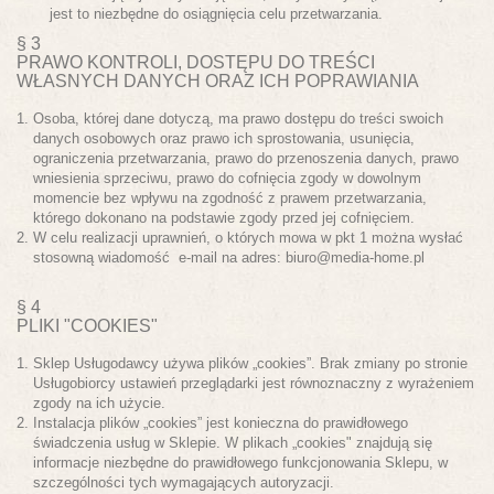
jest to niezbędne do osiągnięcia celu przetwarzania.
§ 3
PRAWO KONTROLI, DOSTĘPU DO TREŚCI
WŁASNYCH DANYCH ORAZ ICH POPRAWIANIA
Osoba, której dane dotyczą, ma prawo dostępu do treści swoich
danych osobowych oraz prawo ich sprostowania, usunięcia,
ograniczenia przetwarzania, prawo do przenoszenia danych, prawo
wniesienia sprzeciwu, prawo do cofnięcia zgody w dowolnym
momencie bez wpływu na zgodność z prawem przetwarzania,
którego dokonano na podstawie zgody przed jej cofnięciem.
W celu realizacji uprawnień, o których mowa w pkt 1 można wysłać
stosowną wiadomość e-mail na adres: biuro@media-home.pl
§ 4
PLIKI "COOKIES"
Sklep Usługodawcy używa plików „cookies”. Brak zmiany po stronie
Usługobiorcy ustawień przeglądarki jest równoznaczny z wyrażeniem
zgody na ich użycie.
Instalacja plików „cookies” jest konieczna do prawidłowego
świadczenia usług w Sklepie. W plikach „cookies" znajdują się
informacje niezbędne do prawidłowego funkcjonowania Sklepu, w
szczególności tych wymagających autoryzacji.