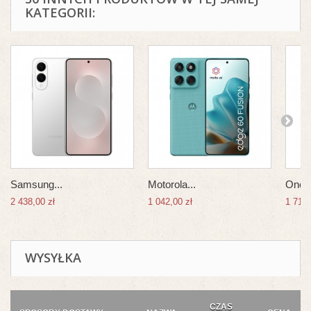
KATEGORII:
Samsung...
Motorola...
OnePl
2 438,00 zł
1 042,00 zł
1 717,
WYSYŁKA
CZAS