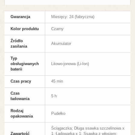
Gwarancja
Miesięcy: 24 (fabryczna)
Kolor produktu
Czarny
Źródło
Akumulator
zasilania
Typ
obsługiwanych
Litowo-jonowa (Li-Ion)
baterii
Czas pracy
45 min
Czas
5 h
ładowania
Rodzaj
Pudełko
opakowania
Ściągaczka; Długa ssawka szczelinowa x
Zawartość
1; Ładowarka x 1; Ssawka z włosiem;