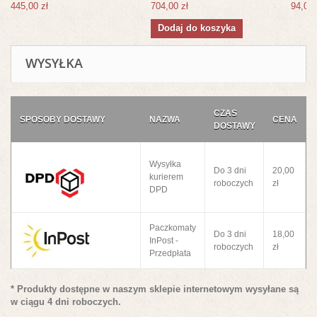
445,00 zł
704,00 zł
94,00 
Dodaj do koszyka
WYSYŁKA
CZAS
SPOSOBY DOSTAWY
NAZWA
CENA
DOSTAWY
Wysyłka
Do 3 dni
20,00
kurierem
roboczych
zł
DPD
Paczkomaty
Do 3 dni
18,00
InPost -
roboczych
zł
Przedpłata
* Produkty dostępne w naszym sklepie internetowym wysyłane są
w ciągu 4 dni roboczych.